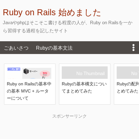
Ruby on Rails 始めました
Javaやphpはそこそこ書ける程度の人が、Ruby on Railsを一か
ら習得する過程を記したサイト
ごあいさつ
Rubyの基本文法
初めてのRuby on Rails入門
Rails忘備録
No Thumbnail
No 
お問い合わせ
Ruby on Railsの基本中
Rubyの基本構文につい
Rubyの
の基本 MVC + ルータ
てまとめてみた
とめてみた
ーについて
スポンサーリンク