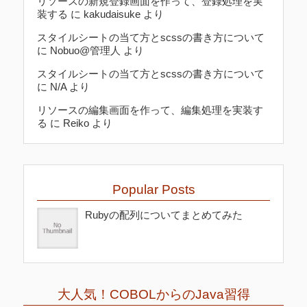
リソースの新規登録画面を作って、登録処理を実
装する
に
kakudaisuke
より
スタイルシートの当て方とscssの書き方について
に
Nobuo@管理人
より
スタイルシートの当て方とscssの書き方について
に
N/A
より
リソースの編集画面を作って、編集処理を実装す
る
に
Reiko
より
Popular Posts
Rubyの配列についてまとめてみた
大人気！COBOLからのJava習得