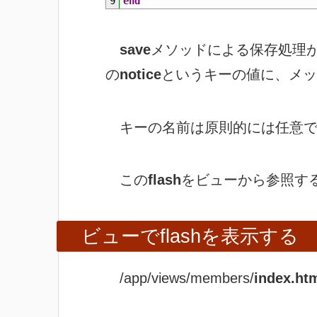
9
end
save
メソッドによる保存処理
の
notice
というキーの値に、メ
キーの名前は原則的には任意で
この
flash
をビューから参照す
ビューでflashを表示する
/app/views/members/
index.ht