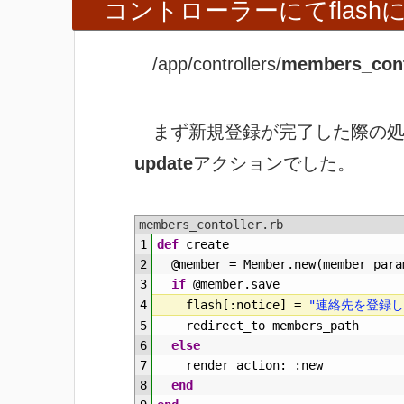
コントローラーにてflas
/app/controllers/
members_contr
まず新規登録が完了した際の処
update
アクションでした。
members_contoller.rb
1
def
create
2
@member
=
Member
.
new
(
member_para
3
if
@member
.
save
4
flash
[
:
notice
]
=
"連絡先を登録し
5
redirect
_
to
members
_
path
6
else
7
render
action
:
:
new
8
end